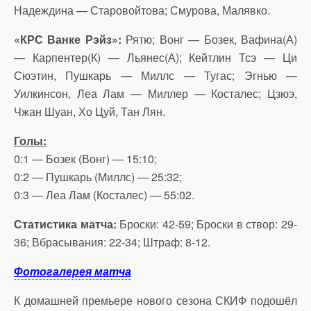
Надеждина — Старовойтова; Смурова, Малявко.
«КРС Ванке Рэйз»:
Рятю; Вонг — Бозек, Вафина(А)
— Карпентер(К) — Льянес(А); Кейтлин Тсэ — Ци
Сюэтин, Пушкарь — Миллс — Тугас; Эгнью —
Уилкинсон, Леа Лам — Миллер — Косталес; Цзюэ,
Чжан Шуан, Хо Цуй, Тан Лян.
Голы:
0:1 — Бозек (Вонг) — 15:10;
0:2 — Пушкарь (Миллс) — 25:32;
0:3 — Леа Лам (Косталес) — 55:02.
Статистика матча:
Броски: 42-59; Броски в створ: 29-
36; Вбрасывания: 22-34; Штраф: 8-12.
Фотогалерея
матча
К домашней премьере нового сезона СКИФ подошёл