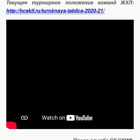
Текущее турнирное положение команд ЖХЛ:
http://hcskif.ru/turnirnaya-tablica-2020-21/